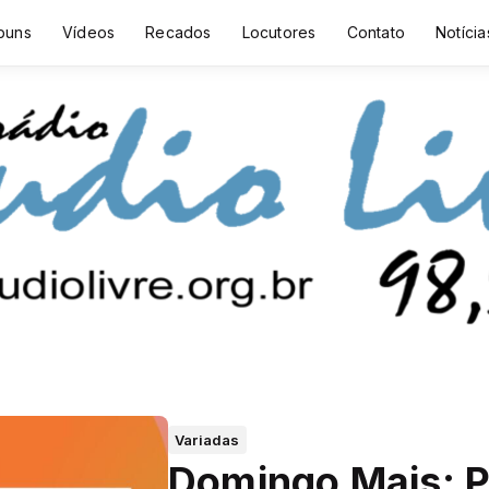
buns
Vídeos
Recados
Locutores
Contato
Notícia
Variadas
Domingo Mais: P