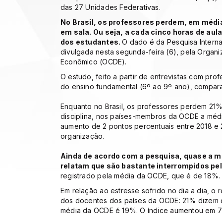
das 27 Unidades Federativas.
No Brasil, os professores perdem, em médi
em sala. Ou seja, a cada cinco horas de aul
dos estudantes.
O dado é da Pesquisa Interna
divulgada nesta segunda-feira (6), pela Orga
Econômico (OCDE).
O estudo, feito a partir de entrevistas com pro
do ensino fundamental (6º ao 9º ano), compar
Enquanto no Brasil, os professores perdem 21
disciplina, nos países-membros da OCDE a méd
aumento de 2 pontos percentuais entre 2018 e 2
organização.
Ainda de acordo com a pesquisa, quase a m
relatam que são bastante interrompidos pe
registrado pela média da OCDE, que é de 18%
Em relação ao estresse sofrido no dia a dia, o 
dos docentes dos países da OCDE: 21% dizem q
média da OCDE é 19%. O índice aumentou em 7 p