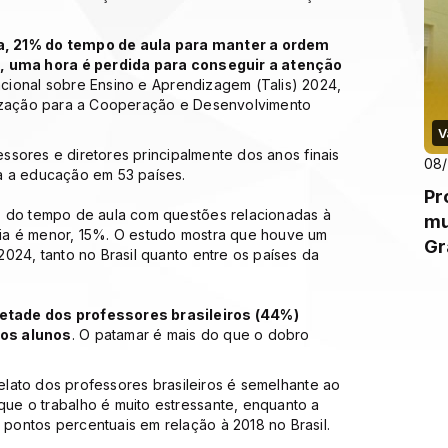
a, 21% do tempo de aula para manter a ordem
a, uma hora é perdida para conseguir a atenção
cional sobre Ensino e Aprendizagem (Talis) 2024,
nização para a Cooperação e Desenvolvimento
V
fessores e diretores principalmente dos anos finais
08/
a a educação em 53 países.
Pr
% do tempo de aula com questões relacionadas à
mu
ia é menor, 15%. O estudo mostra que houve um
Gr
024, tanto no Brasil quanto entre os países da
etade dos professores brasileiros (44%)
los alunos
. O patamar é mais do que o dobro
.
relato dos professores brasileiros é semelhante ao
ue o trabalho é muito estressante, enquanto a
ontos percentuais em relação à 2018 no Brasil.