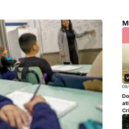
M
V
09/
Do
at
Cr