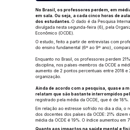
No Brasil, os professores perdem, em médi
em sala. Ou seja, a cada cinco horas de aul
dos estudantes.
O dado é da Pesquisa Interna
divulgada nesta segunda-feira (6), pela Orga
Econômico (OCDE).
O estudo, feito a partir de entrevistas com pro
do ensino fundamental (6º ao 9º ano), compar
Enquanto no Brasil, os professores perdem 21
disciplina, nos países-membros da OCDE a méd
aumento de 2 pontos percentuais entre 2018 e 2
organização.
Ainda de acordo com a pesquisa, quase a m
relatam que são bastante interrompidos pe
registrado pela média da OCDE, que é de 18%
Em relação ao estresse sofrido no dia a dia, o 
dos docentes dos países da OCDE: 21% dizem q
média da OCDE é 19%. O índice aumentou em 7 p
Quanto aos impactos na saúde mental e físi