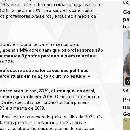
08/
s, 16% dizem que a docência impacta negativamente
CDE, a média é 10%. Já a saúde física é muito
Go
s professores brasileiros, enquanto a média da
pa
ho
sores é importante para manter os bons
o, apenas 14% acreditam que os professores são
 aumentou 3 pontos percentuais em relação a
de 22%.
rofessores são valorizados nas políticas
ercentuais em relação ao último estudo.
A
V
08/
sores brasileiros, 87%, afirma que, no geral,
amar registrado em 2018.
O índice é próximo da
Pr
da metade, 58%, ser professor foi a primeira
ma
CDE e a mesma de 2018.
Go
o Brasil entre os meses de junho e julho de 2024. Os
uzidos pelo Instituto Nacional de Estudos e
, com a colaboração das secretarias de educação