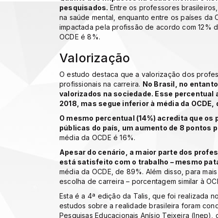
pesquisados.
Entre os professores brasileiro
na saúde mental, enquanto entre os países da O
impactada pela profissão de acordo com 12% do
OCDE é 8%.
Valorização
O estudo destaca que a valorização dos profes
profissionais na carreira.
No Brasil, no entant
valorizados na sociedade. Esse percentual
2018, mas segue inferior à média da OCDE, 
O mesmo percentual (14%) acredita que os p
públicas do país, um aumento de 8 pontos p
média da OCDE é 16%.
Apesar do cenário, a maior parte dos profes
está satisfeito com o trabalho – mesmo pat
média da OCDE, de 89%. Além disso, para mais 
escolha de carreira – porcentagem similar à O
Esta é a 4ª edição da Talis, que foi realizada n
estudos sobre a realidade brasileira foram cond
Pesquisas Educacionais Anísio Teixeira (Inep)