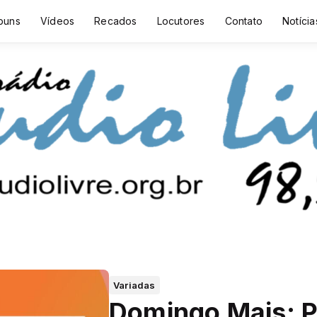
buns
Vídeos
Recados
Locutores
Contato
Notícia
Variadas
Domingo Mais: P