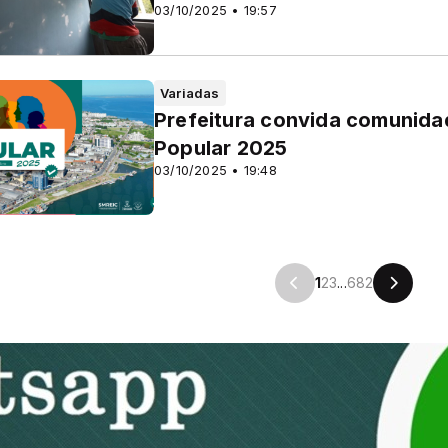
03/10/2025 • 19:57
Variadas
Prefeitura convida comunidad
Popular 2025
03/10/2025 • 19:48
1
2
3
...
682