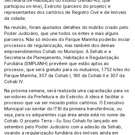
Secretaria de Habitação do Estado (Sehab-RS, que
participou on-line), Exército (parceiro do projeto) e
representantes dos cartórios de Registro Civil e de Imóveis
da cidade.
Na reunião, foram ajustados detalhes do mutirão criado pelo
Poder Judiciário, que une todos os entes e mais alguns
parceiros. Não só imóveis do Parque Marinha poderão iniciar
processos de regularização, mas também dos demais
empreendimentos Cohab no Município. A Sehab e a
Secretaria de Planejamento, Habitação e Regularização
Fundiária (SMPLANH) prevêem que estão aptos ao
processo, que será gratuito para os mutuários, 1.752 lotes do
Parque Marinha, 307 da Cohab I, 190 da Cohab II e 307 da
Cohab IV.
Na próxima semana, será realizada uma capacitação para os
servidores da Prefeitura e do Exército. A ideia é facilitar o
processo que vai ser iniciado pelos cartórios. O Executivo
Municipal vai isentar do ITBI da primeira transferência, ou
seja, para os adquirentes cuja área ainda está no nome da
Cohab. O projeto Terra – Eu Sou Cohab foi lançado em
setembro pelo Poder Judiciário com a adesão da Sehab,
visando a regularização fundiária dos imóveis ainda em