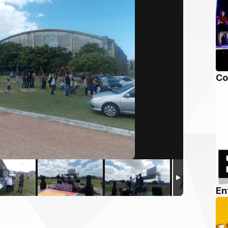
Co
En